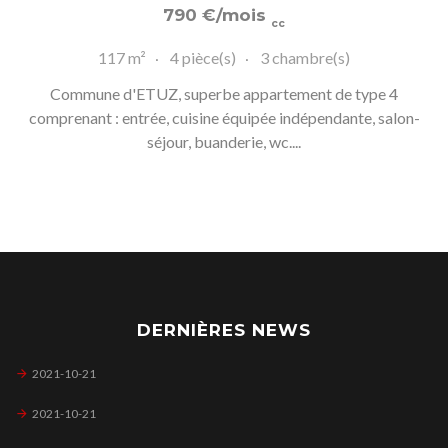
790
€
/mois
cc
117 m²
4 pièce(s)
3 chambre(s)
Commune d'ETUZ, superbe appartement de type 4
comprenant : entrée, cuisine équipée indépendante, salon-
séjour, buanderie, wc....
DERNIÈRES NEWS
2021-10-21
2021-10-21